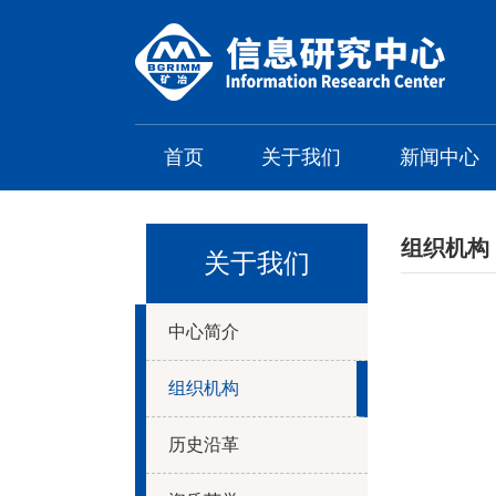
首页
关于我们
新闻中心
组织机构
关于我们
中心简介
组织机构
历史沿革