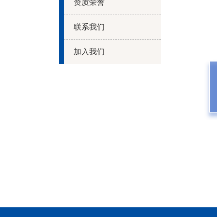
资质荣誉
联系我们
加入我们