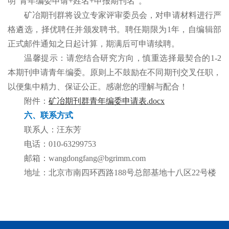
明“青年编委申请+姓名+申报期刊名”。
矿冶期刊群将设立专家评审委员会，对申请材料进行严
格遴选，择优聘任并颁发聘书。聘任期限为1年，自编辑部
正式邮件通知之日起计算，期满后可申请续聘。
温馨提示：请您结合研究方向，慎重选择最契合的1-2
本期刊申请青年编委。原则上不鼓励在不同期刊交叉任职，
以便集中精力、保证公正。感谢您的理解与配合！
附件：
矿冶期刊群青年编委申请表.docx
六、联系方式
联系人：汪东芳
电话：010-63299753
邮箱：wangdongfang@bgrimm.com
地址：北京市南四环西路188号总部基地十八区22号楼