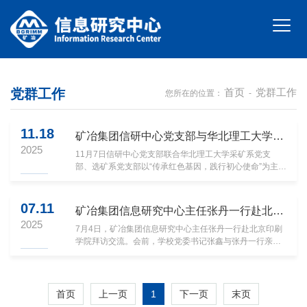
党群工作
首页
党群工作
您所在的位置：
-
11.18
矿冶集团信研中心党支部与华北理工大学采
2025
矿系党支部、选矿系党支部开展联合共建主
11月7日信研中心党支部联合华北理工大学采矿系党支
部、选矿系党支部以“传承红色基因，践行初心使命”为主
题党日活动
题，在华北理工大学联合开展主题党...
07.11
矿冶集团信息研究中心主任张丹一行赴北京
2025
印刷学院拜访交流
7月4日，矿冶集团信息研究中心主任张丹一行赴北京印刷
学院拜访交流。会前，学校党委书记张鑫与张丹一行亲切
交流，并期待双方在出版传媒领域开...
1
首页
上一页
下一页
末页